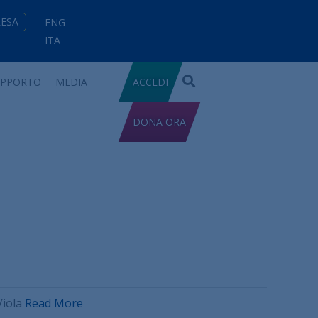
RESA
ENG
ITA
UPPORTO
MEDIA
ACCEDI
DONA ORA
Viola
Read More