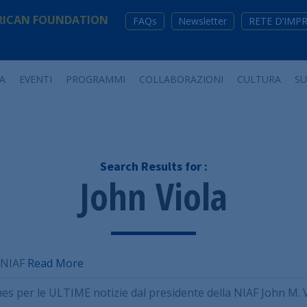
RICAN FOUNDATION
FAQs
Newsletter
RETE D’IMP
A
EVENTI
PROGRAMMI
COLLABORAZIONI
CULTURA
S
Search Results for :
John Viola
a NIAF
Read More
nes per le ULTIME notizie dal presidente della NIAF John M. 