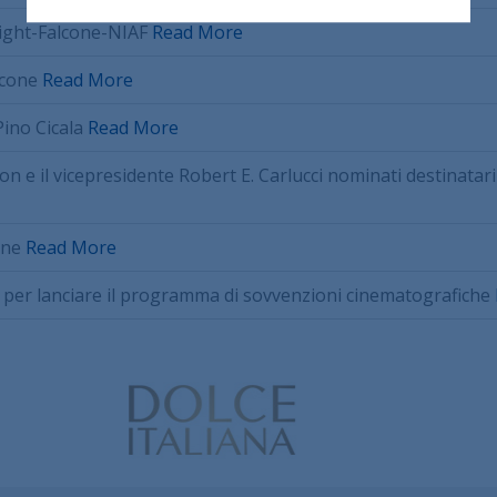
right-Falcone-NIAF
Read More
lcone
Read More
Pino Cicala
Read More
on e il vicepresidente Robert E. Carlucci nominati destinatari
one
Read More
A per lanciare il programma di sovvenzioni cinematografiche