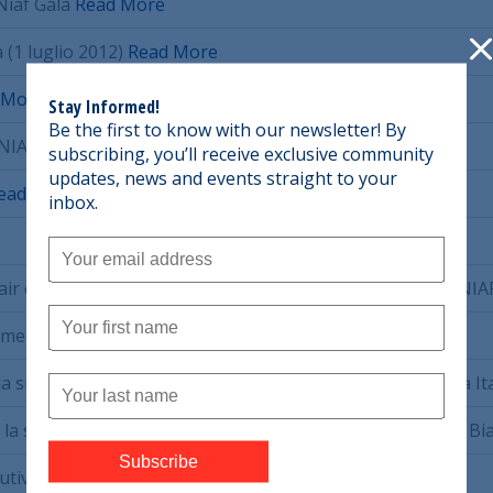
 Niaf Gala
Read More
 (1 luglio 2012)
Read More
 More
Stay Informed!
Be the first to know with our newsletter! By
 NIAF
Read More
subscribing, you’ll receive exclusive community
updates, news and events straight to your
ead More
inbox.
air ed ex membro del consiglio di amministrazione della NI
n American Foundation
Read More
 la sua conferma come Ambasciatore presso la Repubblica It
la sua nomina a direttore delle comunicazioni della Casa B
cutivo della NIAF Alfred Rotondaro
Read More