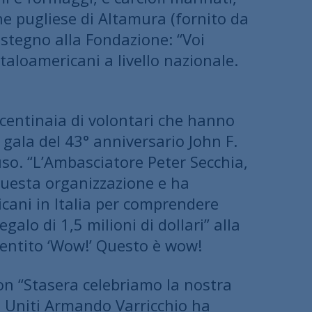
ne pugliese di Altamura (fornito da
ostegno alla Fondazione: “Voi
italoamericani a livello nazionale.
 centinaia di volontari che hanno
l gala del 43° anniversario John F.
uso. “L’Ambasciatore Peter Secchia,
questa organizzazione e ha
icani in Italia per comprendere
galo di 1,5 milioni di dollari” alla
entito ‘Wow!’ Questo è wow!
con “Stasera celebriamo la nostra
ti Uniti Armando Varricchio ha