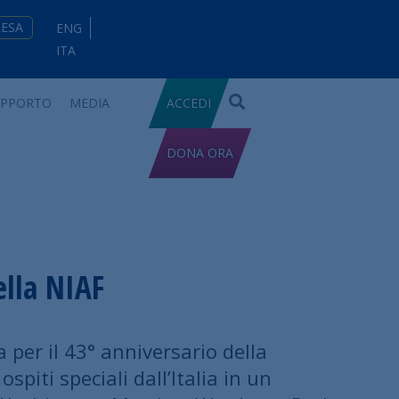
RESA
ENG
ITA
UPPORTO
MEDIA
ACCEDI
DONA ORA
ella NIAF
a per il 43° anniversario della
piti speciali dall’Italia in un