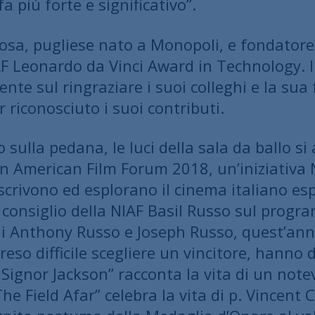
 fa più forte e significativo”.
sa, pugliese nato a Monopoli, e fondatore 
AF Leonardo da Vinci Award in Technology. Il 
nte sul ringraziare i suoi colleghi e la sua 
r riconosciuto i suoi contributi.
ulla pedana, le luci della sala da ballo si 
lian American Film Forum 2018, un’iniziativa
escrivono ed esplorano il cinema italiano e
nsiglio della NIAF Basil Russo sul programma
ani Anthony Russo e Joseph Russo, quest’ann
 reso difficile scegliere un vincitore, hanno
Il Signor Jackson” racconta la vita di un no
 “The Field Afar” celebra la vita di p. Vinc