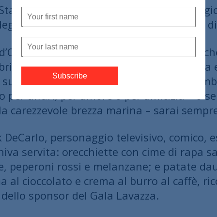
i Stati Uniti e l’Italia e ha chiesto una ma
gli affari e il commercio tra i due alleati d
’Onore, il Presidente della Puglia On. Mich
ebrità che vi si riversano per la sua bellezza 
u Instagram al matrimonio di Justin Timberla
o per affari, per amore o per amicizia – o s
la carezzevole brezza marina – sarai sempre
 DeCarlo, personaggio televisivo, comico, e
eniva servita: orecchiette con cime di rapa 
nne, peperoni rossi e melanzane; e patate da
al cioccolato e crema al burro al caffè, ri
o dello sponsor del Gala Lavazza.