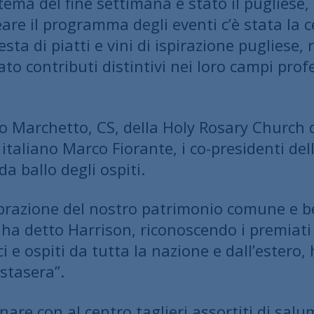
tema del fine settimana è stato il pugliese, d
eare il programma degli eventi c’è stata la 
sta di piatti e vini di ispirazione pugliese,
dato contributi distintivi nei loro campi pr
o Marchetto, CS, della Holy Rosary Church d
e italiano Marco Fiorante, i co-presidenti de
a ballo degli ospiti.
ebrazione del nostro patrimonio comune e be
ha detto Harrison, riconoscendo i premiati e
ci e ospiti da tutta la nazione e dall’ester
 stasera”.
nare con al centro taglieri assortiti di salu